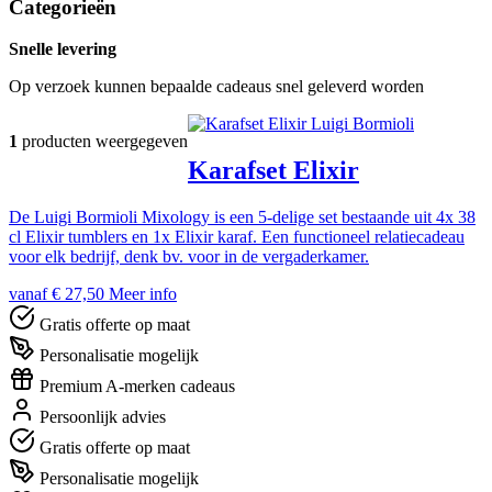
Categorieën
Snelle levering
Op verzoek kunnen bepaalde cadeaus snel geleverd worden
Luigi Bormioli
1
producten weergegeven
Karafset Elixir
De Luigi Bormioli Mixology is een 5-delige set bestaande uit 4x 38
cl Elixir tumblers en 1x Elixir karaf. Een functioneel relatiecadeau
voor elk bedrijf, denk bv. voor in de vergaderkamer.
vanaf € 27,50
Meer info
Gratis offerte op maat
Personalisatie mogelijk
Premium A-merken cadeaus
Persoonlijk advies
Gratis offerte op maat
Personalisatie mogelijk