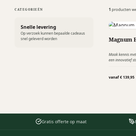
1
producten w
CATEGORIEËN
Snelle levering
Samsonite
Op verzoek kunnen bepaalde cadeaus
Magnum Ec
snel geleverd worden
Maak kennis me
een innovatief 
reizigers die op 
verbluffende rei
gerecycleerd hui
vanaf € 139,95
Europa en is voo
verpakking, met
functionaliteit.
Gratis offerte op maat