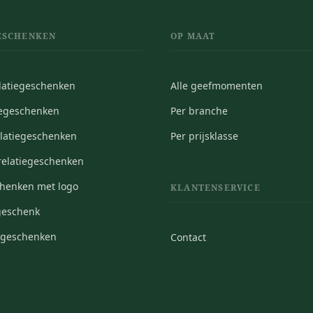
ESCHENKEN
OP MAAT
elatiegeschenken
Alle geefmomenten
iegeschenken
Per branche
elatiegeschenken
Per prijsklasse
elatiegeschenken
chenken met logo
KLANTENSERVICE
geschenk
iegeschenken
Contact