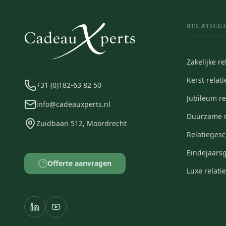
RELATIEG
Zakelijke r
Kerst relat
+31 (0)182-63 82 50
Jubileum r
info@cadeauxperts.nl
Duurzame r
Zuidbaan 512, Moordrecht
Relatieges
Eindejaars
Offerte aanvragen
?
Luxe relat