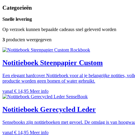
Categorieën
Snelle levering
Op verzoek kunnen bepaalde cadeaus snel geleverd worden
3
producten weergegeven
Rockbook
Notitieboek Steenpapier Custom
Een elegant hardcover Notitieboek voor al je belangrijke notities, vol
productie worden geen bomen of water gebruikt.
vanaf € 14,95
Meer info
SenseBook
Notitieboek Gerecycled Leder
Sensebooks zijn notitieboeken met gevoel. De omslag is van hoogwaa
vanaf € 14,95
Meer info