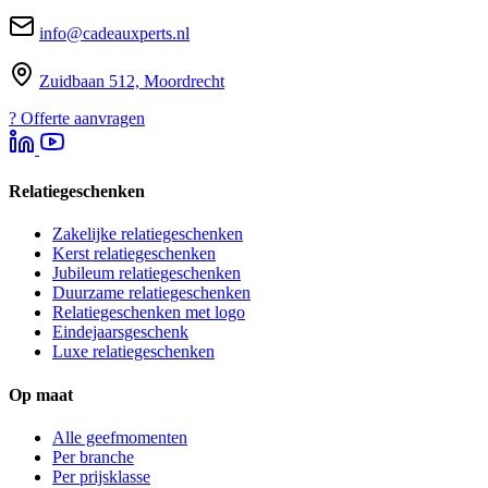
info@cadeauxperts.nl
Zuidbaan 512, Moordrecht
?
Offerte aanvragen
Relatiegeschenken
Zakelijke relatiegeschenken
Kerst relatiegeschenken
Jubileum relatiegeschenken
Duurzame relatiegeschenken
Relatiegeschenken met logo
Eindejaarsgeschenk
Luxe relatiegeschenken
Op maat
Alle geefmomenten
Per branche
Per prijsklasse