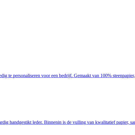
ledig te personaliseren voor een bedrijf. Gemaakt van 100% steenpapier, 
rdig handgestikt leder. Binnenin
is de vulling van kwalitatief papier, 