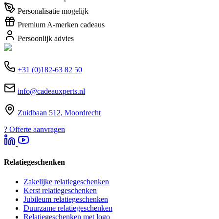
Personalisatie mogelijk
Premium A-merken cadeaus
Persoonlijk advies
+31 (0)182-63 82 50
info@cadeauxperts.nl
Zuidbaan 512, Moordrecht
?
Offerte aanvragen
Relatiegeschenken
Zakelijke relatiegeschenken
Kerst relatiegeschenken
Jubileum relatiegeschenken
Duurzame relatiegeschenken
Relatiegeschenken met logo