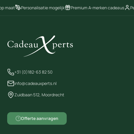
deze ronde bedrading maakt dit
 op maat
Personalisatie mogelijk
Premium A-merken cadeaus
Pe
dartbord ideaal voor de startende
darter.
+31 (0)182-63 82 50
info@cadeauxperts.nl
Zuidbaan 512, Moordrecht
Offerte aanvragen
?