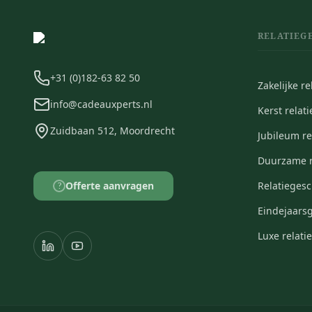
RELATIEG
+31 (0)182-63 82 50
Zakelijke r
info@cadeauxperts.nl
Kerst relat
Zuidbaan 512, Moordrecht
Jubileum r
Duurzame r
Offerte aanvragen
Relatieges
?
Eindejaars
Luxe relat