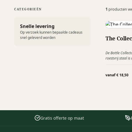
1
producten w
CATEGORIEËN
Snelle levering
Kalma Swe
Op verzoek kunnen bepaalde cadeaus
The Colle
snel geleverd worden
De Bottle Collec
roestvrij staal i
Geniet van een m
drankje lang war
Leverbaar in 7 v
vanaf € 18,50
geleverd in een
Gratis offerte op maat