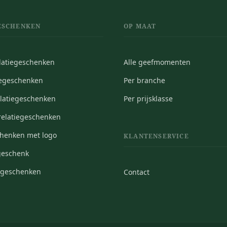
ESCHENKEN
OP MAAT
elatiegeschenken
Alle geefmomenten
iegeschenken
Per branche
elatiegeschenken
Per prijsklasse
elatiegeschenken
chenken met logo
KLANTENSERVICE
geschenk
iegeschenken
Contact