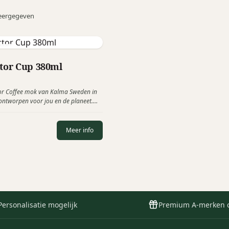
eergegeven
den
ctor Cup 380ml
tor Coffee mok van Kalma Sweden in
s ontworpen voor jou en de planeet.
ooie en morsvrije beker die je
m houdt, zowel thuis als onderweg.
erschillende warme kleuren en
Meer info
 mooie cadeauverpakking koker.
Personalisatie mogelijk
Premium A-merken 