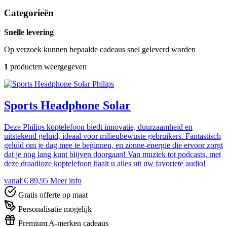
Categorieën
Snelle levering
Op verzoek kunnen bepaalde cadeaus snel geleverd worden
1
producten weergegeven
Philips
Sports Headphone Solar
Deze Philips koptelefoon biedt innovatie, duurzaamheid en
uitstekend geluid, ideaal voor milieubewuste gebruikers. Fantastisch
geluid om je dag mee te beginnen, en zonne-energie die ervoor zorgt
dat je nog lang kunt blijven doorgaan! Van muziek tot podcasts, met
deze draadloze koptelefoon haalt u alles uit uw favoriete audio!
vanaf € 89,95
Meer info
Gratis offerte op maat
Personalisatie mogelijk
Premium A-merken cadeaus