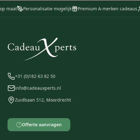
hoogwaardige afwerking en
gehydrateerd.
doordachte details die een
 op maat
Personalisatie mogelijk
Premium A-merken cadeaus
eerbetoon zijn aan een traditie van
verfijnd vakmanschap sinds 1925.
+31 (0)182-63 82 50
info@cadeauxperts.nl
Zuidbaan 512, Moordrecht
Offerte aanvragen
?