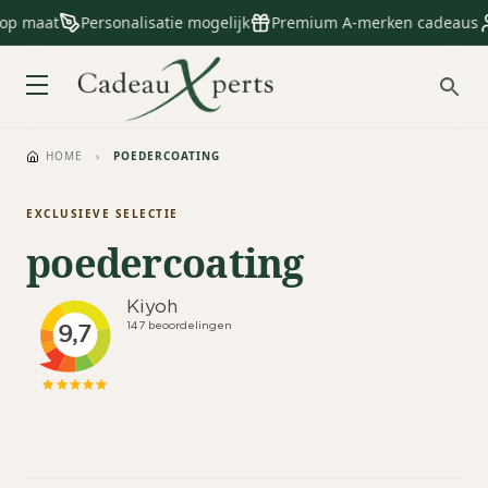
 op maat
Personalisatie mogelijk
Premium A-merken cadeaus
HOME
›
POEDERCOATING
EXCLUSIEVE SELECTIE
poedercoating