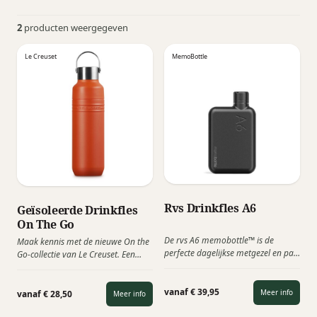
2
producten weergegeven
Le Creuset
MemoBottle
Rvs Drinkfles A6
Geïsoleerde Drinkfles
On The Go
De rvs A6 memobottle™ is de
Maak kennis met de nieuwe On the
perfecte dagelijkse metgezel en past
Go-collectie van Le Creuset. Een
gemakkelijk in uw tas, crossbodytas
slimme, kleurrijke en herbruikbare
of broekzak. Dankzij het compacte
thermoserie, die zijn ontworpen om
formaat en het op papier
vanaf € 39,95
je altijd en overal te vergezellen,
Meer info
vanaf € 28,50
Meer info
geïnspireerde ontwerp houdt de A6
voor het leven. Ontworpen met een
memobottle™ je overal en altijd