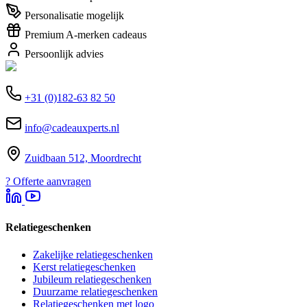
Personalisatie mogelijk
Premium A-merken cadeaus
Persoonlijk advies
+31 (0)182-63 82 50
info@cadeauxperts.nl
Zuidbaan 512, Moordrecht
?
Offerte aanvragen
Relatiegeschenken
Zakelijke relatiegeschenken
Kerst relatiegeschenken
Jubileum relatiegeschenken
Duurzame relatiegeschenken
Relatiegeschenken met logo