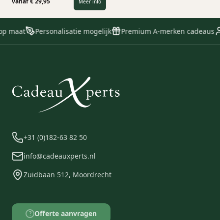
zomers relatiegeschenk voor
vanaf € 29,95
Meer info
medewerkers en relaties, maar ook
zeer geschikt als luxe verpakking
voor een eindejaarspakket of
op maat
Personalisatie mogelijk
Premium A-merken cadeaus
kerstgeschenk.
+31 (0)182-63 82 50
info@cadeauxperts.nl
Zuidbaan 512, Moordrecht
Offerte aanvragen
?