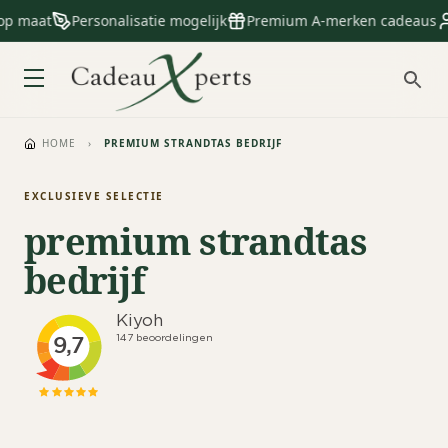
op maat
Personalisatie mogelijk
Premium A-merken cadeaus
HOME
›
PREMIUM STRANDTAS BEDRIJF
EXCLUSIEVE SELECTIE
premium strandtas
bedrijf