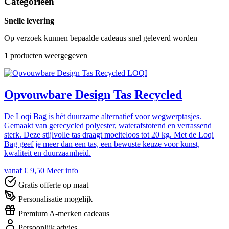
Categorieën
Snelle levering
Op verzoek kunnen bepaalde cadeaus snel geleverd worden
1
producten weergegeven
LOQI
Opvouwbare Design Tas Recycled
De Loqi Bag is hét duurzame alternatief voor wegwerptasjes.
Gemaakt van gerecycled polyester, waterafstotend en verrassend
sterk. Deze stijlvolle tas draagt moeiteloos tot 20 kg. Met de Loqi
Bag geef je meer dan een tas, een bewuste keuze voor kunst,
kwaliteit en duurzaamheid.
vanaf € 9,50
Meer info
Gratis offerte op maat
Personalisatie mogelijk
Premium A-merken cadeaus
Persoonlijk advies