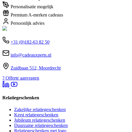
Personalisatie mogelijk
Premium A-merken cadeaus
Persoonlijk advies
+31 (0)182-63 82 50
info@cadeauxperts.nl
Zuidbaan 512, Moordrecht
?
Offerte aanvragen
Relatiegeschenken
Zakelijke relatiegeschenken
Kerst relatiegeschenken
Jubileum relatiegeschenken
Duurzame relatiegeschenken
Relatiegeschenken met logo