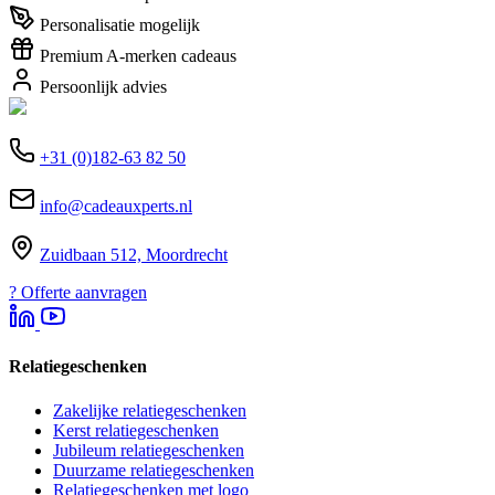
Personalisatie mogelijk
Premium A-merken cadeaus
Persoonlijk advies
+31 (0)182-63 82 50
info@cadeauxperts.nl
Zuidbaan 512, Moordrecht
?
Offerte aanvragen
Relatiegeschenken
Zakelijke relatiegeschenken
Kerst relatiegeschenken
Jubileum relatiegeschenken
Duurzame relatiegeschenken
Relatiegeschenken met logo