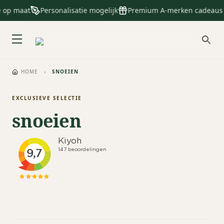
e op maat
Personalisatie mogelijk
Premium A-merken cadeaus
HOME
›
SNOEIEN
EXCLUSIEVE SELECTIE
snoeien