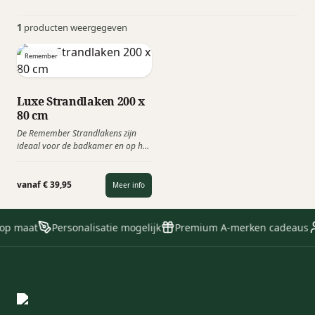
1
producten weergegeven
Remember
Luxe Strandlaken 200 x
80 cm
De Remember Strandlakens zijn
ideaal voor de badkamer en op het
strand! Deze hoogwaardige
katoenen badhanddoeken zijn
bijzonder absorberend. Daarnaast
vanaf € 39,95
Meer info
zijn ze extra lang en bedekken ze
volledig lounge- en strandstoelen.
 op maat
Personalisatie mogelijk
Premium A-merken cadeaus