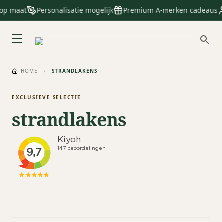
 op maat
Personalisatie mogelijk
Premium A-merken cadeaus
HOME
›
STRANDLAKENS
EXCLUSIEVE SELECTIE
strandlakens