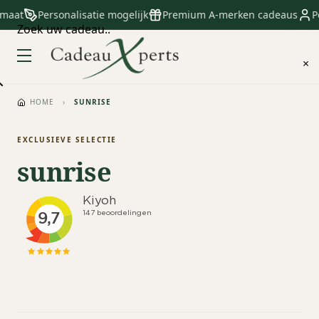
 maat
Personalisatie mogelijk
Premium A-merken cadeaus
Pe
Zoek uw cadeau..
×
HOME
›
SUNRISE
EXCLUSIEVE SELECTIE
sunrise