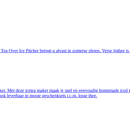
ea Over Ice Pitcher brengt u alvast in zomerse sferen. Verse ijsthee is 
er. Met deze icetea maker maak je snel en eenvoudig homemade iced tea.
k leverbaar in mooie geschenksets i.c.m. losse thee.