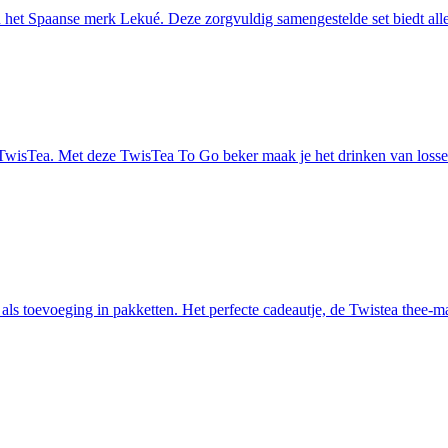
het Spaanse merk Lekué. Deze zorgvuldig samengestelde set biedt alles
an TwisTea. Met deze TwisTea To Go beker maak je het drinken van loss
s toevoeging in pakketten. Het perfecte cadeautje, de Twistea thee-ma’