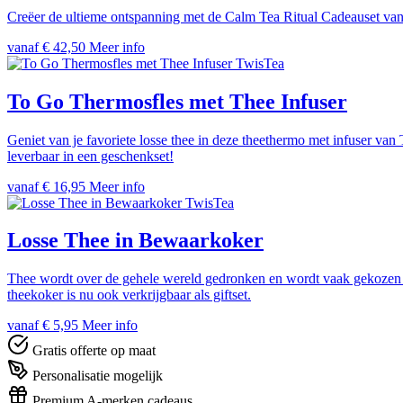
Creëer de ultieme ontspanning met de Calm Tea Ritual Cadeauset van 
vanaf € 42,50
Meer info
TwisTea
To Go Thermosfles met Thee Infuser
Geniet van je favoriete losse thee in deze theethermo met infuser v
leverbaar in een geschenkset!
vanaf € 16,95
Meer info
TwisTea
Losse Thee in Bewaarkoker
Thee wordt over de gehele wereld gedronken en wordt vaak gekozen al
theekoker is nu ook verkrijgbaar als giftset.
vanaf € 5,95
Meer info
Gratis offerte op maat
Personalisatie mogelijk
Premium A-merken cadeaus