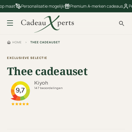
 op maat
Personalisatie mogelijk
Premium A-merken cadeaus
Pe
HOME
›
THEE CADEAUSET
EXCLUSIEVE SELECTIE
Thee cadeauset