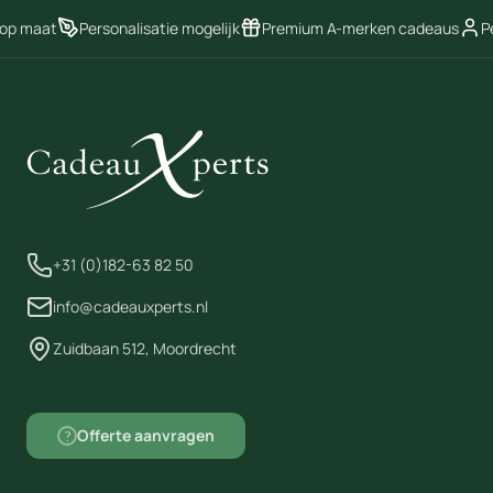
 op maat
Personalisatie mogelijk
Premium A-merken cadeaus
Pe
+31 (0)182-63 82 50
info@cadeauxperts.nl
Zuidbaan 512, Moordrecht
Offerte aanvragen
?