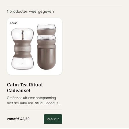
1
producten weergegeven
Lekué
Calm Tea Ritual
Cadeauset
Creëer de ultieme ontspanning
met de Calm Tea Ritual Cadeauset
van het Spaanse merk Lekué. Deze
zorgvuldig samengestelde set
biedt alles wat je nodig hebt voor
vanaf € 42,50
Meer info
een serene thee-ervaring.