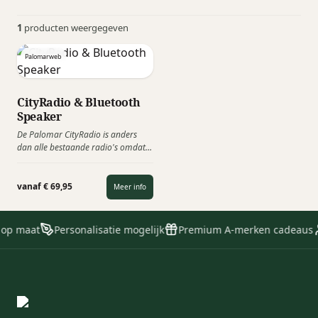
1
producten weergegeven
Palomarweb
CityRadio & Bluetooth
Speaker
De Palomar CityRadio is anders
dan alle bestaande radio's omdat
het een luisterervaring biedt van
grote steden over de hele wereld.
Naast de radiofunctie is het ook een
vanaf € 69,95
Meer info
bluetooth speaker.
 op maat
Personalisatie mogelijk
Premium A-merken cadeaus