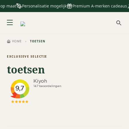
 op maat
Personalisatie mogelijk
Premium A-merken cadeaus
HOME
›
TOETSEN
EXCLUSIEVE SELECTIE
toetsen