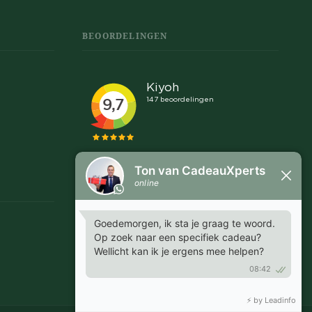
BEOORDELINGEN
Snel en makkelijk
"Communicatie was snel en helder, goed afspraken
te maken over leveringen en proefdrukken."
MARGRIET - EMMEN