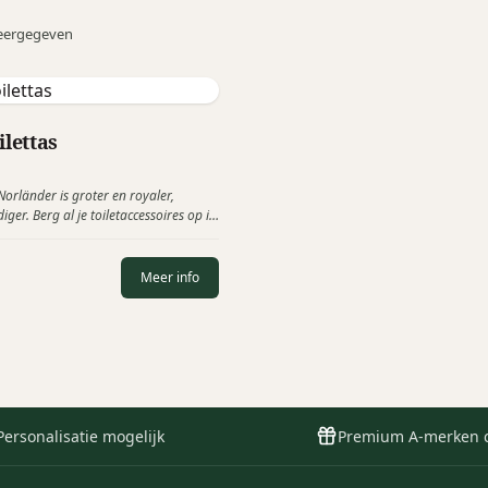
eergegeven
ilettas
Norländer is groter en royaler,
iger. Berg al je toiletaccessoires op in
lettas van Pu-leder of vegan nubuck.
Meer info
Personalisatie mogelijk
Premium A-merken 