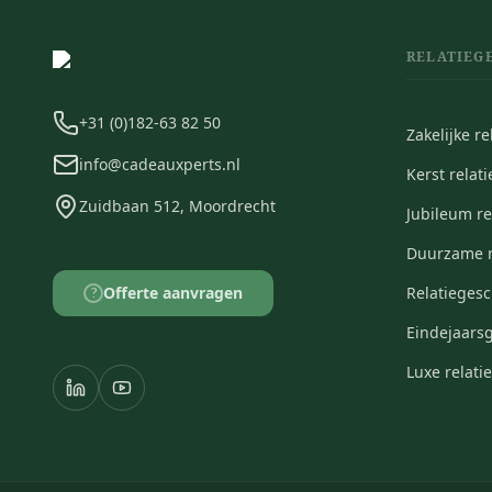
RELATIEG
+31 (0)182-63 82 50
Zakelijke r
info@cadeauxperts.nl
Kerst relat
Zuidbaan 512, Moordrecht
Jubileum r
Duurzame r
Offerte aanvragen
Relatieges
?
Eindejaars
Luxe relat