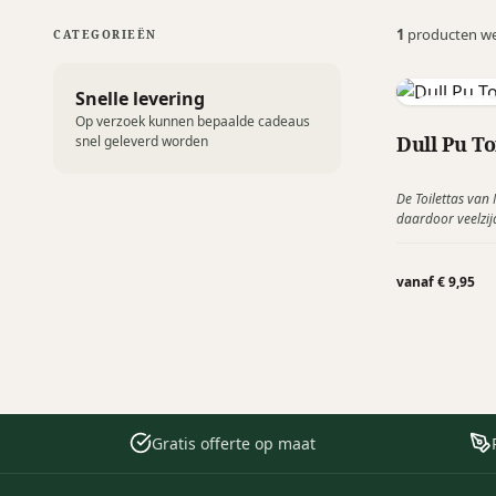
1
producten w
CATEGORIEËN
Snelle levering
Norländer
Op verzoek kunnen bepaalde cadeaus
Dull Pu To
snel geleverd worden
De Toilettas van 
daardoor veelzijd
deze handige toi
vanaf € 9,95
Gratis offerte op maat