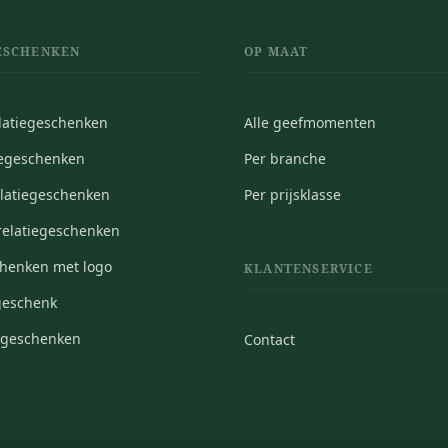
ESCHENKEN
OP MAAT
elatiegeschenken
Alle geefmomenten
iegeschenken
Per branche
elatiegeschenken
Per prijsklasse
elatiegeschenken
chenken met logo
KLANTENSERVICE
geschenk
iegeschenken
Contact