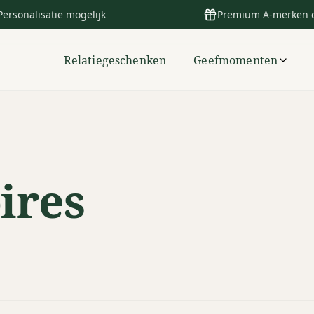
Personalisatie mogelijk
Premium A-merken 
Relatiegeschenken
Geefmomenten
ires