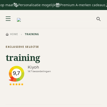
 op maat
Personalisatie mogelijk
Premium A-merken cadeaus
HOME
›
TRAINING
EXCLUSIEVE SELECTIE
training