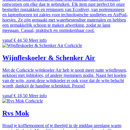
ontworpen om elke dag te gebruiken. Elk item past perfect bij onze
bestseller rugzakken en reistassen van Ecodiver, van portemonnees
en laptophoezen tot zakjes voor technologische spulletjes en AirPod-
hoesjes. Ze zijn gemaakt met waterbestendige materialen en hebben
een gemakkelijk schoon te maken afwerking, zodat ze lang
meegaan. Casual, praktisch en onmiskenbaar cool.
vanaf € 44,50
Meer info
Corkcicle
Wijnfleskoeler & Schenker Air
Met de Corkcicle wijnkoeler Air heb je nooit meer natte wijnflessen,
geknoei met ijsblokjes, of andere ijsemmers nodig. Naast het koelen
van de wijn, zorgt deze wijnkoeler er ook voor dat de wijn belucht
wordt, dankzij de handige schenktuit. Proost!
vanaf € 18,50
Meer info
Corkcicle
Rvs Mok
Houd je koffiemoment of je theetijd in de middag urenlang warm