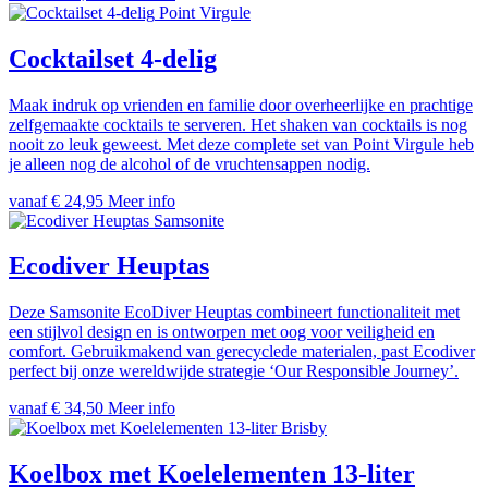
Point Virgule
Cocktailset 4-delig
Maak indruk op vrienden en familie door overheerlijke en prachtige
zelfgemaakte cocktails te serveren. Het shaken van cocktails is nog
nooit zo leuk geweest. Met deze complete set van Point Virgule heb
je alleen nog de alcohol of de vruchtensappen nodig.
vanaf € 24,95
Meer info
Samsonite
Ecodiver Heuptas
Deze Samsonite EcoDiver Heuptas combineert functionaliteit met
een stijlvol design en is ontworpen met oog voor veiligheid en
comfort. Gebruikmakend van gerecyclede materialen, past Ecodiver
perfect bij onze wereldwijde strategie ‘Our Responsible Journey’.
vanaf € 34,50
Meer info
Brisby
Koelbox met Koelelementen 13-liter