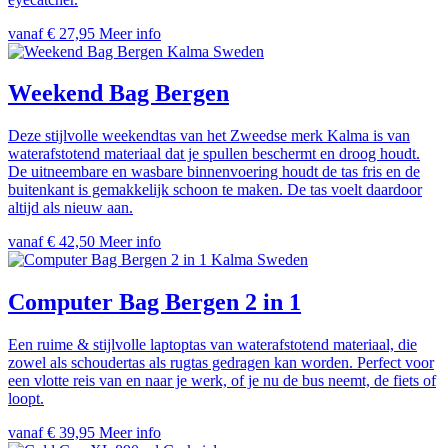
vanaf € 27,95
Meer info
Kalma Sweden
Weekend Bag Bergen
Deze stijlvolle weekendtas van het Zweedse merk Kalma is van
waterafstotend materiaal dat je spullen beschermt en droog houdt.
De uitneembare en wasbare binnenvoering houdt de tas fris en de
buitenkant is gemakkelijk schoon te maken. De tas voelt daardoor
altijd als nieuw aan.
vanaf € 42,50
Meer info
Kalma Sweden
Computer Bag Bergen 2 in 1
Een ruime & stijlvolle laptoptas van waterafstotend materiaal, die
zowel als schoudertas als rugtas gedragen kan worden. Perfect voor
een vlotte reis van en naar je werk, of je nu de bus neemt, de fiets of
loopt.
vanaf € 39,95
Meer info