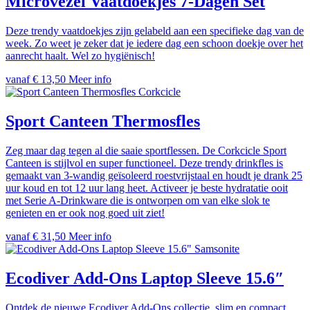
Microvezel Vaatdoekjes 7-Dagen Set
Deze trendy vaatdoekjes zijn gelabeld aan een specifieke dag van de
week. Zo weet je zeker dat je iedere dag een schoon doekje over het
aanrecht haalt. Wel zo hygiënisch!
vanaf € 13,50
Meer info
Corkcicle
Sport Canteen Thermosfles
Zeg maar dag tegen al die saaie sportflessen. De Corkcicle Sport
Canteen is stijlvol en super functioneel. Deze trendy drinkfles is
gemaakt van 3-wandig geïsoleerd roestvrijstaal en houdt je drank 25
uur koud en tot 12 uur lang heet. Activeer je beste hydratatie ooit
met Serie A-Drinkware die is ontworpen om van elke slok te
genieten en er ook nog goed uit ziet!
vanaf € 31,50
Meer info
Samsonite
Ecodiver Add-Ons Laptop Sleeve 15.6″
Ontdek de nieuwe Ecodiver Add-Ons collectie, slim en compact