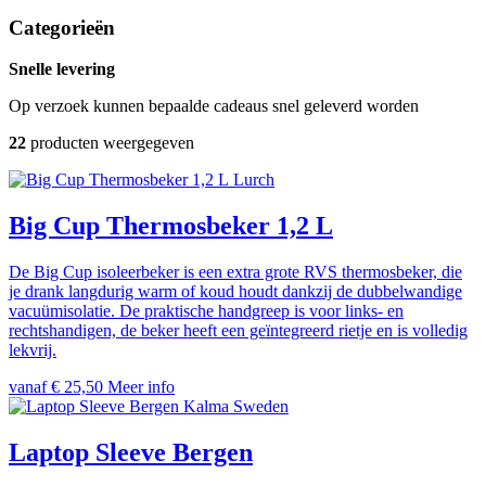
Categorieën
Snelle levering
Op verzoek kunnen bepaalde cadeaus snel geleverd worden
22
producten weergegeven
Lurch
Big Cup Thermosbeker 1,2 L
De Big Cup isoleerbeker is een extra grote RVS thermosbeker, die
je drank langdurig warm of koud houdt dankzij de dubbelwandige
vacuümisolatie. De praktische handgreep is voor links- en
rechtshandigen, de beker heeft een geïntegreerd rietje en is volledig
lekvrij.
vanaf € 25,50
Meer info
Kalma Sweden
Laptop Sleeve Bergen