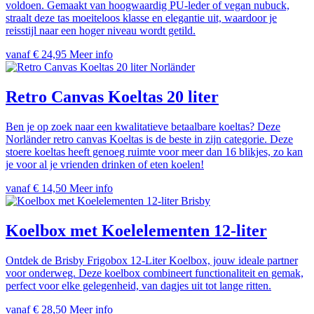
voldoen. Gemaakt van hoogwaardig PU-leder of vegan nubuck,
straalt deze tas moeiteloos klasse en elegantie uit, waardoor je
reisstijl naar een hoger niveau wordt getild.
vanaf € 24,95
Meer info
Norländer
Retro Canvas Koeltas 20 liter
Ben je op zoek naar een kwalitatieve betaalbare koeltas? Deze
Norländer retro canvas Koeltas is de beste in zijn categorie. Deze
stoere koeltas heeft genoeg ruimte voor meer dan 16 blikjes, zo kan
je voor al je vrienden drinken of eten koelen!
vanaf € 14,50
Meer info
Brisby
Koelbox met Koelelementen 12-liter
Ontdek de Brisby Frigobox 12-Liter Koelbox, jouw ideale partner
voor onderweg. Deze koelbox combineert functionaliteit en gemak,
perfect voor elke gelegenheid, van dagjes uit tot lange ritten.
vanaf € 28,50
Meer info