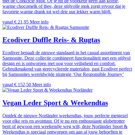
met de Corkcicle Mug. Of je nu de voorkeur geeft aan koffie,
warme chocomelk of thee, deze stijlvolle mok zorgt ervoor dat je
favoriete warme drank tot wel drie uur lekker warm blijft.
vanaf € 21,95
Meer info
Samsonite
Ecodiver Duffle Reis- & Rugtas
Ecodiver bepaalt de nieuwe standaard in het casual assortiment van
Samsonite. Deze collectie combineert functionaliteit met een stijlvol
design en is ontworpen met oog voor veiligheid en comfort.
Gebruikmakend van gerecycleerde materialen, past Ecodiver perfect
bij Samsonites wereldwijde strategie ‘Our Responsible Journey’
vanaf € 152,50
Meer info
Norländer
Vegan Leder Sport & Weekendtas
Ontdek de nieuwe Norländer weekendtas, jouw perfecte metgezel
voor elke reis en avontuur. Of je nu een enthousiaste globetrotter
bent of gewoon een weekendje weg wilt, deze Norländer Sport &
Weekendtas is speciaal ontworpen om aan al jouw behoeften te