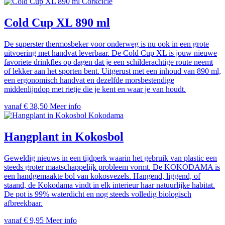
Corkcicle
Cold Cup XL 890 ml
De superster thermosbeker voor onderweg is nu ook in een grote
uitvoering met handvat leverbaar. De Cold Cup XL is jouw nieuwe
favoriete drinkfles op dagen dat je een schilderachtige route neemt
of lekker aan het sporten bent. Uitgerust met een inhoud van 890 ml,
een ergonomisch handvat en dezelfde morsbestendige
middenlijndop met rietje die je kent en waar je van houdt.
vanaf € 38,50
Meer info
Kokodama
Hangplant in Kokosbol
Geweldig nieuws in een tijdperk waarin het gebruik van plastic een
steeds groter maatschappelijk probleem vormt. De KOKODAMA is
een handgemaakte bol van kokosvezels. Hangend, liggend, of
staand, de Kokodama vindt in elk interieur haar natuurlijke habitat.
De pot is 99% waterdicht en nog steeds volledig biologisch
afbreekbaar.
vanaf € 9,95
Meer info