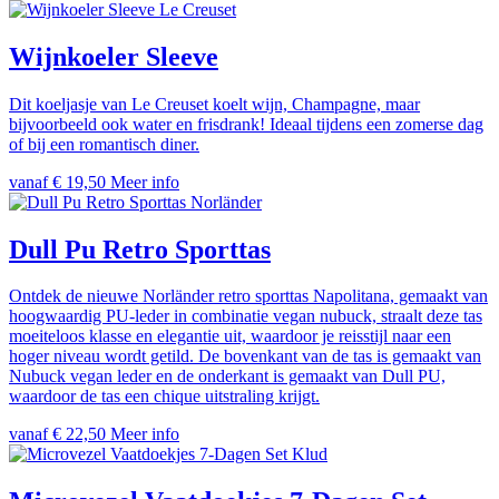
Le Creuset
Wijnkoeler Sleeve
Dit koeljasje van Le Creuset koelt wijn, Champagne, maar
bijvoorbeeld ook water en frisdrank! Ideaal tijdens een zomerse dag
of bij een romantisch diner.
vanaf € 19,50
Meer info
Norländer
Dull Pu Retro Sporttas
Ontdek de nieuwe Norländer retro sporttas Napolitana, gemaakt van
hoogwaardig PU-leder in combinatie vegan nubuck, straalt deze tas
moeiteloos klasse en elegantie uit, waardoor je reisstijl naar een
hoger niveau wordt getild. De bovenkant van de tas is gemaakt van
Nubuck vegan leder en de onderkant is gemaakt van Dull PU,
waardoor de tas een chique uitstraling krijgt.
vanaf € 22,50
Meer info
Klud