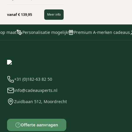
innovatief streven naar
duurzaamheid voor reizigers die op
zoek zijn naar een stevige, veilige en
vanaf € 139,95
Meer info
verbluffende reispartner. De
collectie is gemaakt met
gerecycleerd huishoudelijk afval,
 op maat
Personalisatie mogelijk
Premium A-merken cadeaus
vervaardigd in Europa en is
voorzien van een gerecycleerde
verpakking, met behoud van alle
comfort en functionaliteit.
+31 (0)182-63 82 50
info@cadeauxperts.nl
Zuidbaan 512, Moordrecht
Offerte aanvragen
?