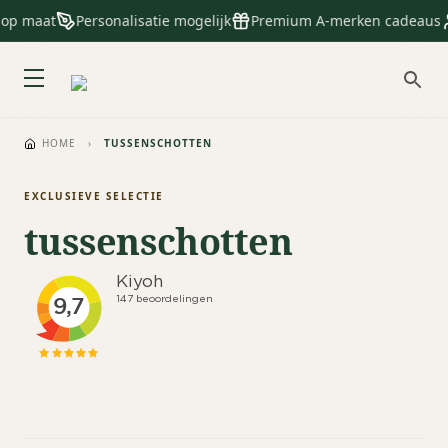
 op maat
Personalisatie mogelijk
Premium A-merken cadeaus
HOME
›
TUSSENSCHOTTEN
EXCLUSIEVE SELECTIE
tussenschotten