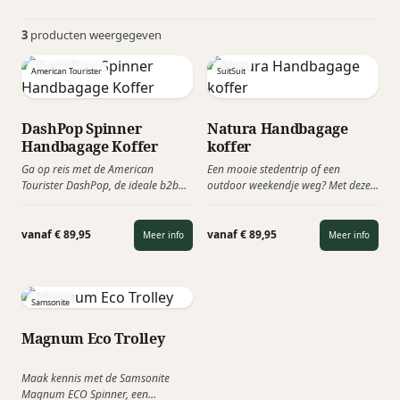
3
producten weergegeven
American Tourister
SuitSuit
DashPop Spinner
Natura Handbagage
Handbagage Koffer
koffer
Ga op reis met de American
Een mooie stedentrip of een
Tourister DashPop, de ideale b2b
outdoor weekendje weg? Met deze
handbagage koffer voor jouw
handbagage koffer van SuitSuit
volgende reis. Van deze trolley kun
ben je klaar voor jouw uitstapje.
je een custom made koffer maken
Laat je inspireren door de aardse
vanaf € 89,95
vanaf € 89,95
Meer info
Meer info
waardoor het een ideaal
kleuren van de Natura-serie en
relatiegeschenk wordt. Deze koffer
ontdek de simpliciteit van de
heeft 4 dubbele wielen, voor meer
natuur!
stabiliteit en zijn wendbaarder dan
Samsonite
koffers met 2 wielen.
Magnum Eco Trolley
Maak kennis met de Samsonite
Magnum ECO Spinner, een