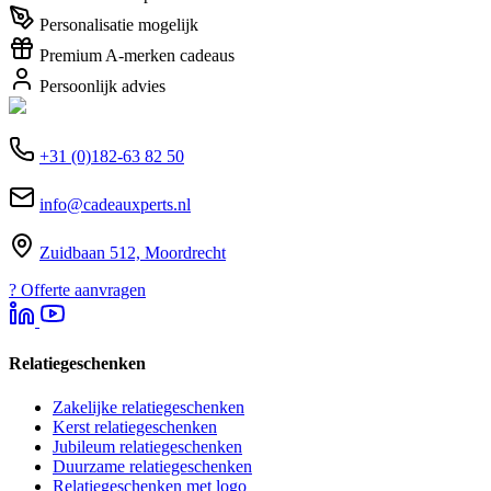
Personalisatie mogelijk
Premium A-merken cadeaus
Persoonlijk advies
+31 (0)182-63 82 50
info@cadeauxperts.nl
Zuidbaan 512, Moordrecht
?
Offerte aanvragen
Relatiegeschenken
Zakelijke relatiegeschenken
Kerst relatiegeschenken
Jubileum relatiegeschenken
Duurzame relatiegeschenken
Relatiegeschenken met logo