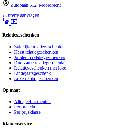
Zuidbaan 512, Moordrecht
?
Offerte aanvragen
Relatiegeschenken
Zakelijke relatiegeschenken
Kerst relatiegeschenken
Jubileum relatiegeschenken
Duurzame relatiegeschenken
Relatiegeschenken met logo
Eindejaarsgeschenk
Luxe relatiegeschenken
Op maat
Alle geefmomenten
Per branche
Per prijsklasse
Klantenservice