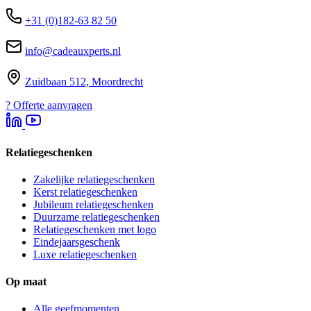
+31 (0)182-63 82 50
info@cadeauxperts.nl
Zuidbaan 512, Moordrecht
?
Offerte aanvragen
Relatiegeschenken
Zakelijke relatiegeschenken
Kerst relatiegeschenken
Jubileum relatiegeschenken
Duurzame relatiegeschenken
Relatiegeschenken met logo
Eindejaarsgeschenk
Luxe relatiegeschenken
Op maat
Alle geefmomenten