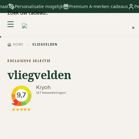
maat
Personalisatie mogelijk
Premium A-merken cadeaus
Pe
Zoek uw cadeau..
×
HOME
›
VLIEGVELDEN
EXCLUSIEVE SELECTIE
vliegvelden