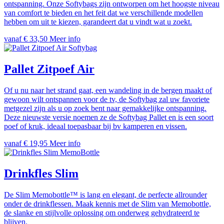
ontspanning. Onze Softybags zijn ontworpen om het hoogste niveau
van comfort te bieden en het feit dat we verschillende modellen
hebben om uit te kiezen, garandeert dat u vindt wat u zoekt.
vanaf € 33,50
Meer info
Softybag
Pallet Zitpoef Air
Of u nu naar het strand gaat, een wandeling in de bergen maakt of
gewoon wilt ontspannen voor de tv, de Softybag zal uw favoriete
metgezel zijn als u op zoek bent naar gemakkelijke ontspanning.
Deze nieuwste versie noemen ze de Softybag Pallet en is een soort
poef of kruk, ideaal toepasbaar bij bv kamperen en vissen.
vanaf € 19,95
Meer info
MemoBottle
Drinkfles Slim
De Slim Memobottle™ is lang en elegant, de perfecte allrounder
onder de drinkflessen. Maak kennis met de Slim van Memobottle,
de slanke en stijlvolle oplossing om onderweg gehydrateerd te
blijven.