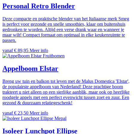
Personal Retro Blender
Deze compacte en praktische blender van het Italiaanse merk Smeg
is perfect voor gezonde en snelle smoothies, klaar om buitenshuis
gedronken te worden. Altijd een verse drank waar en wanneer je
maar wilt! Compact formaat om optimaal in elke keukenruimte te
passen.
vanaf € 89,95
Meer info
Fruitbomen
Appelboom Elstar
Breng uw tuin en balkon tot leven met de Malus Domestica 'Elstar',
de populairste appelboom van Nederland! Deze prachtige boom
trakteert u niet alleen op een sierlijke aanblik, maar ook op heerlijke
roodgele appels met een perfect evenwicht tussen zoet en zuur. Een
gezond & duurzaam relatiegeschenk!
vanaf € 23,50
Meer info
Mepal
Isoleer Lunchpot Ellipse