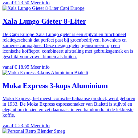
vanaf € 23,50
Meer info
Capi Europe
Xala Lungo Gieter 8-Liter
De Capi Europe Xala Lungo gieter is een stijlvol en functioneel
relatiegeschenk dat perfect past bij groenbedrijven, hoveniers en
zomerse campagnes. Deze design gieter, geïnspireerd op een
iconische koffiepot, combineert uitstraling met gebruiksgemak en is
geschikt voor zowel binnen als buiten.
vanaf € 18,95
Meer info
Bialetti
Moka Express 3-kops Aluminium
Moka Express, het meest iconische Italiaanse product, werd geboren
in 1933. De Moka Express espressomaker van Bialetti is stijlvol en
elegant om te zien en zet daarnaast in een handomdraai de lekkerste
koffie.
vanaf € 23,50
Meer info
Smeg