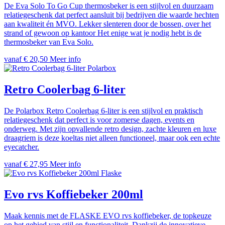
De Eva Solo To Go Cup thermosbeker is een stijlvol en duurzaam
relatiegeschenk dat perfect aansluit bij bedrijven die waarde hechten
aan kwaliteit én MVO. Lekker slenteren door de bossen, over het
strand of gewoon op kantoor Het enige wat je nodig hebt is de
thermosbeker van Eva Solo.
vanaf € 20,50
Meer info
Polarbox
Retro Coolerbag 6-liter
De Polarbox Retro Coolerbag 6-liter is een stijlvol en praktisch
relatiegeschenk dat perfect is voor zomerse dagen, events en
onderweg. Met zijn opvallende retro design, zachte kleuren en luxe
draagriem is deze koeltas niet alleen functioneel, maar ook een echte
eyecatcher.
vanaf € 27,95
Meer info
Flaske
Evo rvs Koffiebeker 200ml
Maak kennis met de FLASKE EVO rvs koffiebeker, de topkeuze
op het gebied van stijl en functionaliteit. Dankzij de innovatieve