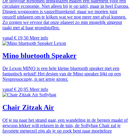
De stijlvolle Rebottled drinkglazen maken een statement voor een
circulaire economie. Niet alleen bij je op tafel, maar in heel Europa.
Dingen weggooien is vanzelfsprekend, maar we moeten juist
onszelf uitdagen om te kijken wat we nog meer met afval kunnen.
Zo zorgen we ervoor dat onze planeet zo min mogelijk uitgeput
raakt met al haar grondstoffen.
vanaf € 19,50
Meer info
Lexon
Mino bluetooth Speaker
De Lexon MINO is een hele kleine bluetooth speaker met een
fantastisch geluid! Het design van de Mino speaker lijkt op een
Nespressocupje, is net ietsje groter.
vanaf € 20,95
Meer info
Softybag
Chair Zitzak Air
Of je nu naar het strand gaat, een wandeling in de bergen maakt of
gewoon lekker wilt relaxen in de tuin, de Softybag Chair zal je
favoriete metgezel zijn als je op zoek bent naar moeiteloze