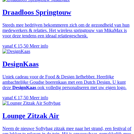
Draadloos Springtouw
Steeds mee bedrijven bekommeren zich om de gezondheid van hun
medewerkers & relaties. Het wireless springtouw van MikaMax is
voor deze tendens een ideaal relatiegeschenk.
vanaf € 15,50
Meer info
DesignKaas
Uniek cadeau voor de Food & Design liefhebber. Heerlijke
ambachtelijke Goudse boerenkaas met een Dutch Design. U kunt
deze
DesignKaas
ook volledig personaliseren met uw eigen logo.
vanaf € 17,50
Meer info
Softybag
Lounge Zitzak Air
Neem de nieuwe Softybag zitzak mee naar het strand, een festival of
om lekker te relaxen in de tuin. Hij is opvouwbaar, gemakkelijk mee