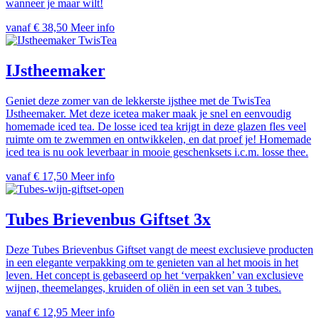
wanneer je maar wilt!
vanaf € 38,50
Meer info
TwisTea
IJstheemaker
Geniet deze zomer van de lekkerste ijsthee met de TwisTea
IJstheemaker. Met deze icetea maker maak je snel en eenvoudig
homemade iced tea. De losse iced tea krijgt in deze glazen fles veel
ruimte om te zwemmen en ontwikkelen, en dat proef je! Homemade
iced tea is nu ook leverbaar in mooie geschenksets i.c.m. losse thee.
vanaf € 17,50
Meer info
Tubes Brievenbus Giftset 3x
Deze Tubes Brievenbus Giftset vangt de meest exclusieve producten
in een elegante verpakking om te genieten van al het moois in het
leven. Het concept is gebaseerd op het ‘verpakken’ van exclusieve
wijnen, theemelanges, kruiden of oliën in een set van 3 tubes.
vanaf € 12,95
Meer info