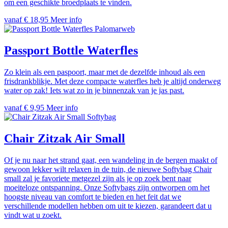
om een geschikte broedplaats te vinden.
vanaf € 18,95
Meer info
Palomarweb
Passport Bottle Waterfles
Zo klein als een paspoort, maar met de dezelfde inhoud als een
frisdrankblikje. Met deze compacte waterfles heb je altijd onderweg
water op zak! Iets wat zo in je binnenzak van je jas past.
vanaf € 9,95
Meer info
Softybag
Chair Zitzak Air Small
Of je nu naar het strand gaat, een wandeling in de bergen maakt of
gewoon lekker wilt relaxen in de tuin, de nieuwe Softybag Chair
small zal je favoriete metgezel zijn als je op zoek bent naar
moeiteloze ontspanning. Onze Softybags zijn ontworpen om het
hoogste niveau van comfort te bieden en het feit dat we
verschillende modellen hebben om uit te kiezen, garandeert dat u
vindt wat u zoekt.