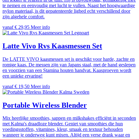
te nemen en eenvoudig met lucht te vullen. Naast het hoogwaardige
nylon materiaal, is dit gepatenteerde ligbed echt verschillend door
zijn algehele comfort.
vanaf € 29,95
Meer info
Legnoart
Latte Vivo Rvs Kaasmessen Set
De LATTE VIVO kaasmessen set is geschikt voor harde, zachte en
romige kaas. De messen zijn van Japans staal, met de hand geslepen
en voorzien van een Stamina houten handvat. Kaasproeven wordt
een unieke ervaring!
vanaf € 19,50
Meer info
Kalma Sweden
Portable Wireless Blender
Mix heerlijke smoothies, sappen en milkshakes efficiënt in seconden
met Kalma's draadloze blender. Geniet van smoothies die hun
voedingsstoffen, vitamines, kleur, smaak en textuur behouden
wanneer je onderweg kunt mixen. Altijd een verse drank waar en