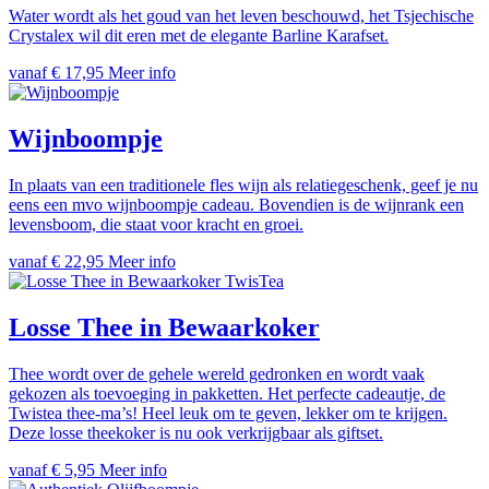
Water wordt als het goud van het leven beschouwd, het Tsjechische
Crystalex wil dit eren met de elegante Barline Karafset.
vanaf € 17,95
Meer info
Wijnboompje
In plaats van een traditionele fles wijn als relatiegeschenk, geef je nu
eens een mvo wijnboompje cadeau. Bovendien is de wijnrank een
levensboom, die staat voor kracht en groei.
vanaf € 22,95
Meer info
TwisTea
Losse Thee in Bewaarkoker
Thee wordt over de gehele wereld gedronken en wordt vaak
gekozen als toevoeging in pakketten. Het perfecte cadeautje, de
Twistea thee-ma’s! Heel leuk om te geven, lekker om te krijgen.
Deze losse theekoker is nu ook verkrijgbaar als giftset.
vanaf € 5,95
Meer info