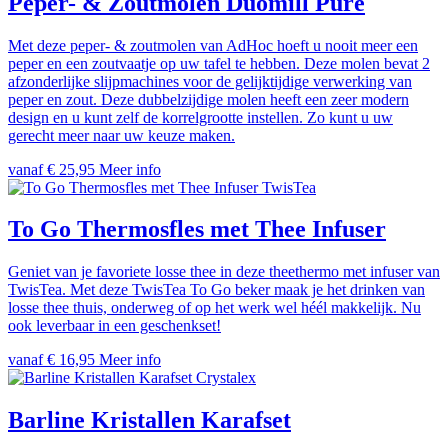
Peper- & Zoutmolen Duomill Pure
Met deze peper- & zoutmolen van AdHoc hoeft u nooit meer een
peper en een zoutvaatje op uw tafel te hebben. Deze molen bevat 2
afzonderlijke slijpmachines voor de gelijktijdige verwerking van
peper en zout. Deze dubbelzijdige molen heeft een zeer modern
design en u kunt zelf de korrelgrootte instellen. Zo kunt u uw
gerecht meer naar uw keuze maken.
vanaf € 25,95
Meer info
TwisTea
To Go Thermosfles met Thee Infuser
Geniet van je favoriete losse thee in deze theethermo met infuser van
TwisTea. Met deze TwisTea To Go beker maak je het drinken van
losse thee thuis, onderweg of op het werk wel héél makkelijk. Nu
ook leverbaar in een geschenkset!
vanaf € 16,95
Meer info
Crystalex
Barline Kristallen Karafset