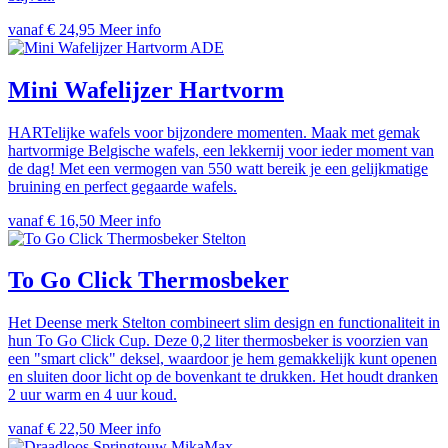
vanaf € 24,95
Meer info
ADE
Mini Wafelijzer Hartvorm
HARTelijke wafels voor bijzondere momenten. Maak met gemak
hartvormige Belgische wafels, een lekkernij voor ieder moment van
de dag! Met een vermogen van 550 watt bereik je een gelijkmatige
bruining en perfect gegaarde wafels.
vanaf € 16,50
Meer info
Stelton
To Go Click Thermosbeker
Het Deense merk Stelton combineert slim design en functionaliteit in
hun To Go Click Cup. Deze 0,2 liter thermosbeker is voorzien van
een "smart click" deksel, waardoor je hem gemakkelijk kunt openen
en sluiten door licht op de bovenkant te drukken. Het houdt dranken
2 uur warm en 4 uur koud.
vanaf € 22,50
Meer info
MikaMax