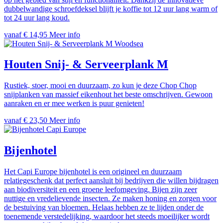
dubbelwandige schroefdeksel blijft je koffie tot 12 uur lang warm of
tot 24 uur lang koud.
vanaf € 14,95
Meer info
Woodsea
Houten Snij- & Serveerplank M
Rustiek, stoer, mooi en duurzaam, zo kun je deze Chop Chop
snijplanken van massief eikenhout het beste omschrijven. Gewoon
aanraken en er mee werken is puur genieten!
vanaf € 23,50
Meer info
Capi Europe
Bijenhotel
Het Capi Europe bijenhotel is een origineel en duurzaam
relatiegeschenk dat perfect aansluit bij bedrijven die willen bijdragen
aan biodiversiteit en een groene leefomgeving. Bijen zijn zeer
nuttige en vredelievende insecten. Ze maken honing en zorgen voor
de bestuiving van bloemen. Helaas hebben ze te lijden onder de
toenemende verstedelijking, waardoor het steeds moeilijker wordt