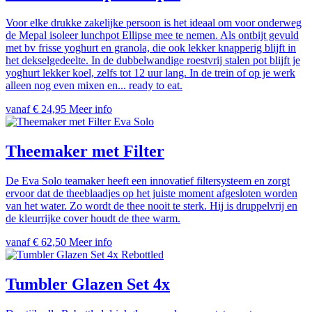
Voor elke drukke zakelijke persoon is het ideaal om voor onderweg
de Mepal isoleer lunchpot Ellipse mee te nemen. Als ontbijt gevuld
met bv frisse yoghurt en granola, die ook lekker knapperig blijft in
het dekselgedeelte. In de dubbelwandige roestvrij stalen pot blijft je
yoghurt lekker koel, zelfs tot 12 uur lang. In de trein of op je werk
alleen nog even mixen en... ready to eat.
vanaf € 24,95
Meer info
Eva Solo
Theemaker met Filter
De Eva Solo teamaker heeft een innovatief filtersysteem en zorgt
ervoor dat de theeblaadjes op het juiste moment afgesloten worden
van het water. Zo wordt de thee nooit te sterk. Hij is druppelvrij en
de kleurrijke cover houdt de thee warm.
vanaf € 62,50
Meer info
Rebottled
Tumbler Glazen Set 4x