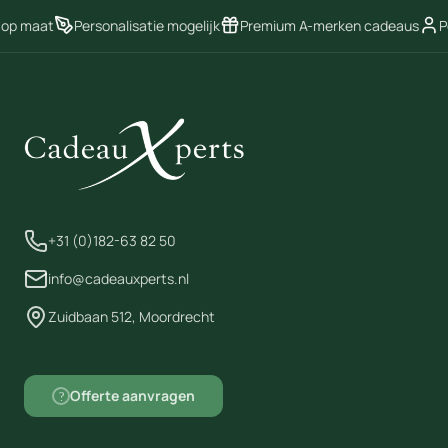
tweedimensionaal, zoals een
 op maat
Personalisatie mogelijk
Premium A-merken cadeaus
Pe
atlas; het duurt slechts enkele
seconden om er een
driedimensionaal object van te
maken.
+31 (0)182-63 82 50
info@cadeauxperts.nl
Zuidbaan 512, Moordrecht
Offerte aanvragen
?