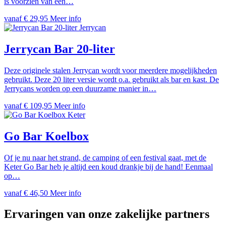
is voorzien van een…
vanaf
€
29,95
Meer info
Jerrycan
Jerrycan Bar 20-liter
Deze originele stalen Jerrycan wordt voor meerdere mogelijkheden
gebruikt. Deze 20 liter versie wordt o.a. gebruikt als bar en kast. De
Jerrycans worden op een duurzame manier in…
vanaf
€
109,95
Meer info
Keter
Go Bar Koelbox
Of je nu naar het strand, de camping of een festival gaat, met de
Keter Go Bar heb je altijd een koud drankje bij de hand! Eenmaal
op…
vanaf
€
46,50
Meer info
Ervaringen van onze zakelijke partners