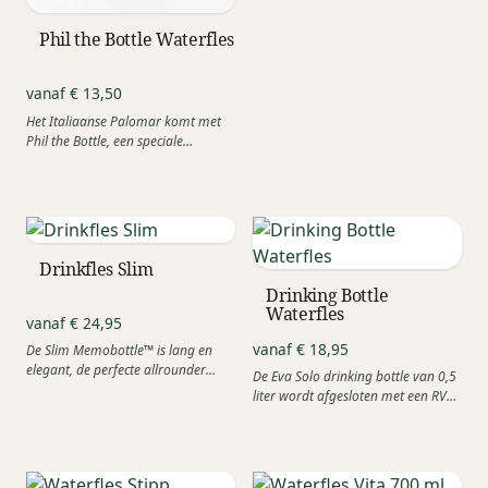
frisdrankblikje. Met deze...
Phil the Bottle Waterfles
vanaf € 13,50
Het Italiaanse Palomar komt met
Phil the Bottle, een speciale
hervulbare waterfles, waarop alle
gratis...
Drinkfles Slim
Drinking Bottle
Waterfles
vanaf € 24,95
vanaf € 18,95
De Slim Memobottle™ is lang en
elegant, de perfecte allrounder
De Eva Solo drinking bottle van 0,5
onder de drinkflessen. Maak
liter wordt afgesloten met een RVS
kennis...
dop. Deze...