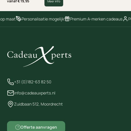
smati Classic Automatic Black
vanaf € 19,95
Meer info
Graphic paraplu combineert een
modern grafisch design met
praktisch gebruiksgemak.
 op maat
Personalisatie mogelijk
Premium A-merken cadeaus
Pe
+31 (0)182-63 82 50
info@cadeauxperts.nl
Zuidbaan 512, Moordrecht
Offerte aanvragen
?