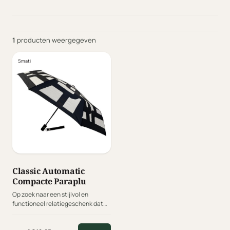
1
producten weergegeven
Smati
Classic Automatic
Compacte Paraplu
Op zoek naar een stijlvol en
functioneel relatiegeschenk dat
nét even anders is dan de
standaard zakelijke paraplu? De