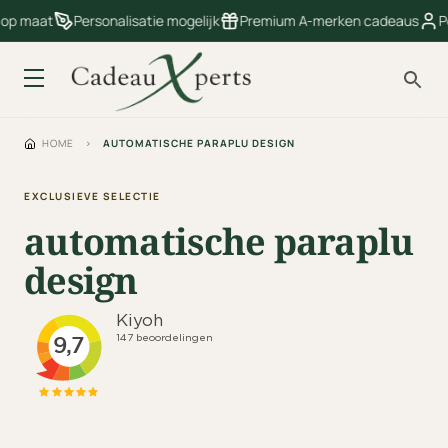
 op maat
Personalisatie mogelijk
Premium A-merken cadeaus
Pe
HOME
›
AUTOMATISCHE PARAPLU DESIGN
EXCLUSIEVE SELECTIE
automatische paraplu
design