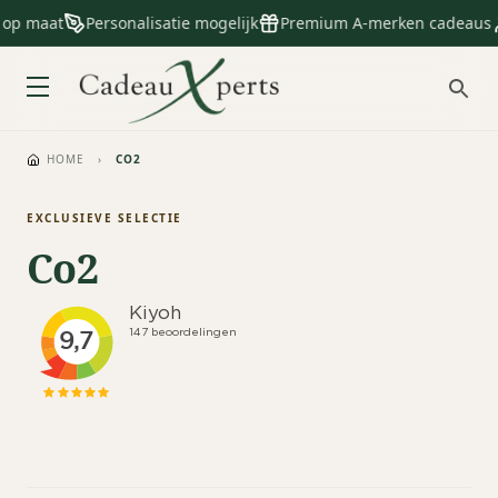
 op maat
Personalisatie mogelijk
Premium A-merken cadeaus
HOME
›
CO2
EXCLUSIEVE SELECTIE
Co2