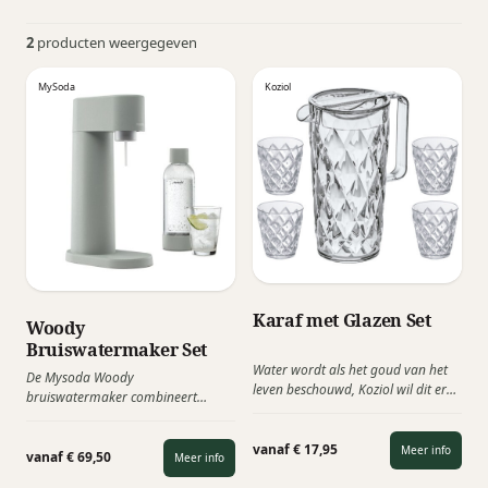
2
producten weergegeven
MySoda
Koziol
Karaf met Glazen Set
Woody
Bruiswatermaker Set
Water wordt als het goud van het
De Mysoda Woody
leven beschouwd, Koziol wil dit eren
bruiswatermaker combineert
met de elegante karafset “Crystal”.
Scandinavisch design met
Tegelijkertijd wijzen we op de
duurzaamheid. Met dit stijlvolle
noodzaak om herbruikbare bekers
vanaf € 17,95
Meer info
toestel maak je in enkele seconden
vanaf € 69,50
Meer info
te gebruiken en zo een duurzame
bruiswater van gewoon
toekomst voor ons en toekomstige