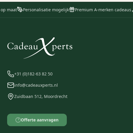
kraanwater, zonder stroom en
generaties te helpen.
zonder plastic afval. De set bestaat
 op maat
Personalisatie mogelijk
Premium A-merken cadeaus
uit de Woody, een CO₂-cilinder (60
liter) en een herbruikbare waterfles
van 1 liter.
+31 (0)182-63 82 50
info@cadeauxperts.nl
Zuidbaan 512, Moordrecht
Offerte aanvragen
?