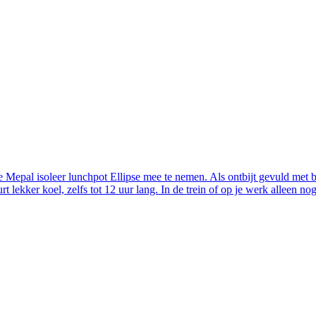
Mepal isoleer lunchpot Ellipse mee te nemen. Als ontbijt gevuld met bv 
rt lekker koel, zelfs tot 12 uur lang. In de trein of op je werk alleen no