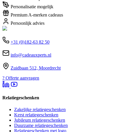
Personalisatie mogelijk
Premium A-merken cadeaus
Persoonlijk advies
+31 (0)182-63 82 50
info@cadeauxperts.nl
Zuidbaan 512, Moordrecht
?
Offerte aanvragen
Relatiegeschenken
Zakelijke relatiegeschenken
Kerst relatiegeschenken
Jubileum relatiegeschenken
Duurzame relatiegeschenken
Relatiegeschenken met logo