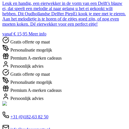
Leuk en handig, een eierwekker in de vorm van een Delft’s blauw
ei, dat speelt een melodie al naar gelang u het ei gekookt wilt
hebben. Dit Oudhollandse Delfter PiepEi kook je mee met je eieren.
Aan het melodietje is te horen of de eitjes goed zijn, of nog even
moeten koken. Dé eierwekker voor een perfect eitje!
vanaf € 15,95
Meer info
Gratis offerte op maat
Personalisatie mogelijk
Premium A-merken cadeaus
Persoonlijk advies
Gratis offerte op maat
Personalisatie mogelijk
Premium A-merken cadeaus
Persoonlijk advies
+31 (0)182-63 82 50