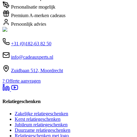
Personalisatie mogelijk
Premium A-merken cadeaus
Persoonlijk advies
+31 (0)182-63 82 50
info@cadeauxperts.nl
Zuidbaan 512, Moordrecht
?
Offerte aanvragen
Relatiegeschenken
Zakelijke relatiegeschenken
Kerst relatiegeschenken
Jubileum relatiegeschenken
Duurzame relatiegeschenken
Relatiegeschenken met logo