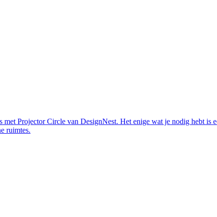
s met Projector Circle van DesignNest. Het enige wat je nodig hebt is
ne ruimtes.