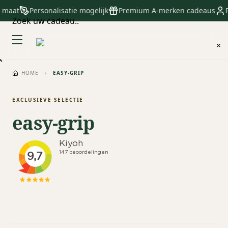
p maat
Personalisatie mogelijk
Premium A-merken cadeaus
P
Zoek uw cadeau..
×
HOME
›
EASY-GRIP
EXCLUSIEVE SELECTIE
easy-grip