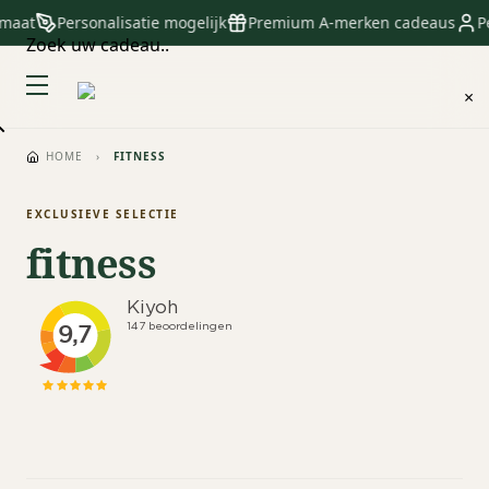
 maat
Personalisatie mogelijk
Premium A-merken cadeaus
Pe
Zoek uw cadeau..
×
HOME
›
FITNESS
EXCLUSIEVE SELECTIE
fitness