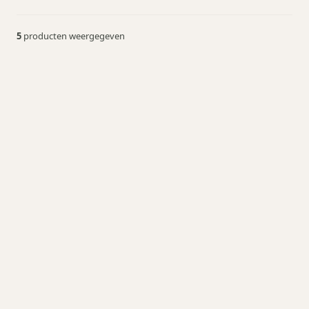
5
producten weergegeven
Personal Retro Blender
Speed Rope Springtouw
vanaf € 89,95
Meer info
vanaf € 24,95
Meer info
Smoothie Blender Set
Portable Wireless
Blender