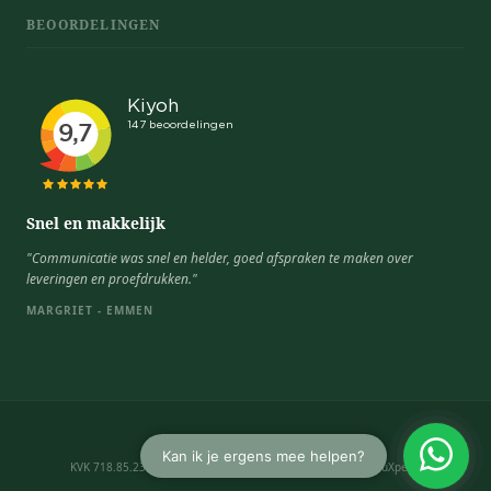
BEOORDELINGEN
Snel en makkelijk
"Communicatie was snel en helder, goed afspraken te maken over
leveringen en proefdrukken."
MARGRIET - EMMEN
Algemene voorwaarden
KVK 718.85.234 · BTW NL 8588.88.208.B01 · © 2026 CadeauXperts