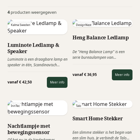
4
producten weergegeven
Kalma Sweden
DesignNest
Heng Balance Ledlamp
Luminote Ledlamp &
Speaker
De "Heng Balance Lamp" is een
serie bureaulampen van
Luminote is een draagbare lamp en
DesignNest met een speciaal effect.
speaker in één, Scandinavisch
Waar de meeste lampen een
ontworpen om overal sfeer te
standaardschakelaar hebben,
vanaf € 36,95
Meer info
creëren. Voor gebruik zowel binnen
wordt de Heng Balance Lamp
als buiten, gemakkelijk te
vanaf € 42,50
Meer info
bestuurd door twee houten kogels.
verplaatsen en mee te nemen.
Wanneer u de onderste houten bal
optilt, wordt deze aangetrokken
door de hangende houten bal en
InnTec
Talo
blijft deze in de lucht hangen,
waarbij het licht wordt
Smart Home Stekker
ingeschakeld.
Nachtlampje met
bewegingssensor
Een slimme stekker is het begin van
een slim huis. Je verbindt de Talo
Of het nu in de kinderkamer,