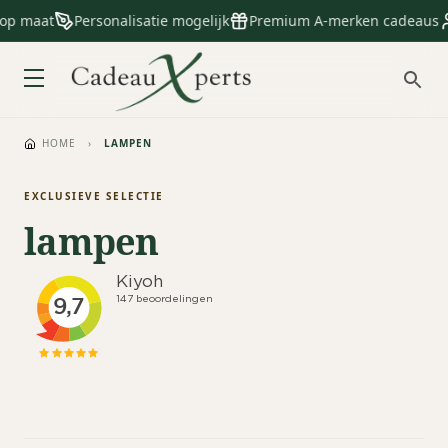
 op maat
Personalisatie mogelijk
Premium A-merken cadeaus
HOME
›
LAMPEN
EXCLUSIEVE SELECTIE
lampen