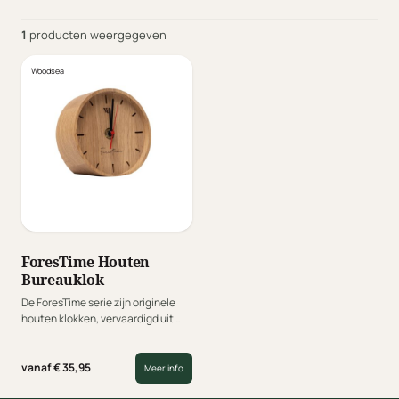
1
producten weergegeven
Woodsea
ForesTime Houten
Bureauklok
De ForesTime serie zijn originele
houten klokken, vervaardigd uit
zorgvuldig geselecteerd massief
eikenhout. Dichter bij de natuur
kunt u niet zijn. In tijd van
vanaf € 35,95
Meer info
duurzaamheid is dit het juiste
relatiecadeau!