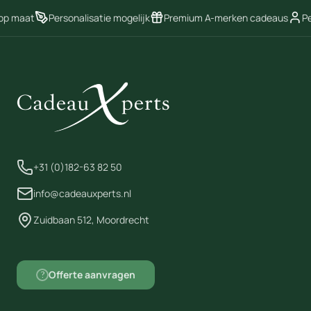
 op maat
Personalisatie mogelijk
Premium A-merken cadeaus
Pe
+31 (0)182-63 82 50
info@cadeauxperts.nl
Zuidbaan 512, Moordrecht
Offerte aanvragen
?