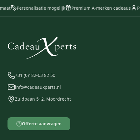
 maat
Personalisatie mogelijk
Premium A-merken cadeaus
Pe
+31 (0)182-63 82 50
info@cadeauxperts.nl
Zuidbaan 512, Moordrecht
Offerte aanvragen
?