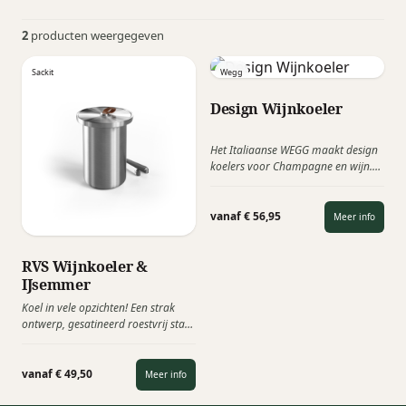
2
producten weergegeven
Sackit
Wegg
Design Wijnkoeler
Het Italiaanse WEGG maakt design
koelers voor Champagne en wijn.
De Wegg koeler houdt een fles wijn
& Champagne gedurende uren
koel, dankzij het innovatieve
vanaf € 56,95
Meer info
koeling gedeelte met herbruikbare
gel. Deze koeler is het geschikte
exclusieve cadeau voor speciale
RVS Wijnkoeler &
gelegenheden!
IJsemmer
Koel in vele opzichten! Een strak
ontwerp, gesatineerd roestvrij staal
en geometrische vormen creëren
een elegante wijnkoeler, die zowel
binnen als buiten kan worden
vanaf € 49,50
Meer info
gebruikt.