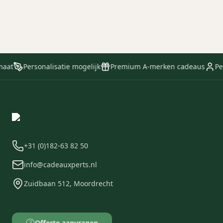
vanaf € 35,95
Meer info
maat
Personalisatie mogelijk
Premium A-merken cadeaus
Per
+31 (0)182-63 82 50
info@cadeauxperts.nl
Zuidbaan 512, Moordrecht
Offerte aanvragen