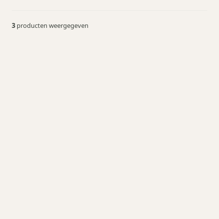
3
producten weergegeven
Sports Headphone Solar
Survival Radio &
Zaklamp
vanaf € 89,95
vanaf € 28,50
Meer info
Meer info
Bluetooth Koptelefoon
Opvouwbaar