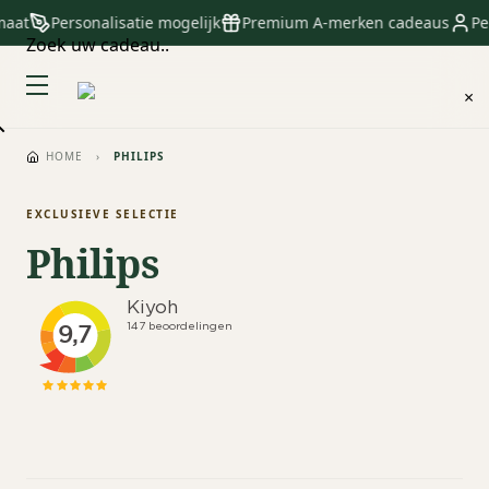
maat
Personalisatie mogelijk
Premium A-merken cadeaus
Per
Zoek uw cadeau..
×
HOME
›
PHILIPS
EXCLUSIEVE SELECTIE
Philips