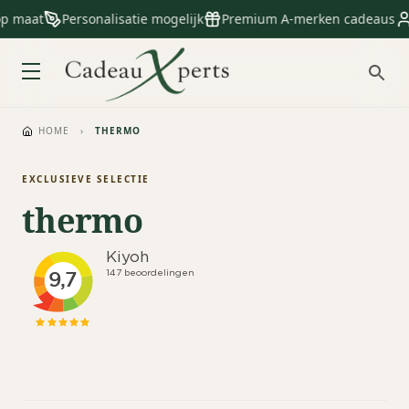
op maat
Personalisatie mogelijk
Premium A-merken cadeaus
HOME
›
THERMO
EXCLUSIEVE SELECTIE
thermo