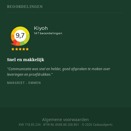
BEOORDELINGEN
Snel en makkelijk
"Communicatie was snel en helder, goed afspraken te maken over
leveringen en proefdrukken."
MARGRIET - EMMEN
Algemene voorwaarden
KVK 718.85.234 · BTW NL 8588.88.208.B01 · © 2026 CadeauXperts