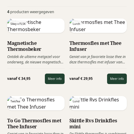
4
producten weergegeven
Silwy x FLSK
Lurch
Magnetische
Thermosfles met Thee
Thermosbeker
Infuser
Ontdek de ultieme metgezel voor
Geniet van je favoriete losse thee in
onderweg, de nieuwe magnetische
deze thermosfles met infuser van
koffiemok ontstaan uit de
Lurch. Dankzij de dubbelwandige
samenwerking van Silwy x FLSK.
fles kun je lekker lang genieten van
Deze innovatieve thermosbeker
je warme thee. Of maak verfrissend
vanaf € 34,95
vanaf € 29,95
Meer info
Meer info
combineert stijl, functionaliteit en
fruitwater of ijsthee en neem deze
de nieuwste technologie. De combi
overal mee naartoe op warme
van het Silvy herkleefbare
dagen!
staalmatje en de magnetische
TwisTea
Lund
bodem van de FLSK, maken het
perfecte koppel voor een stabiele
koffiebeker op elk gewenst vlak
To Go Thermosfles met
Skittle Rvs Drinkfles
oppervlak.
Thee Infuser
mini
Geniet van je favoriete losse thee in
De Skittle thermosfles is combineert