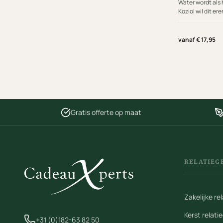
Water wordt als
Koziol wil dit er
Tegelijkertijd w
herbruikbare be
toekomst voor o
vanaf € 17,95
helpen.
Gratis offerte op maat
RELATIEG
Zakelijke r
Kerst relat
+31 (0)182-63 82 50